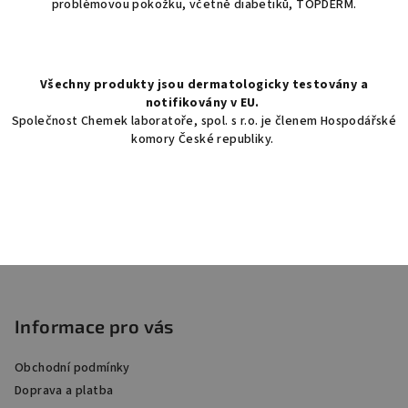
problémovou pokožku, včetně diabetiků, TOPDERM.
Všechny produkty jsou dermatologicky testovány a
notifikovány v EU.
Společnost Chemek laboratoře, spol. s r.o. je členem Hospodářské
komory České republiky.
Z
á
p
Informace pro vás
a
Obchodní podmínky
t
Doprava a platba
í