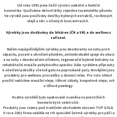
Od roku 1992 jsme čeští výrobci unikátní a funkční
kosmetiky. Využíváme aktivní látky zejména tuzemského původu.
Ve výrobě jsou používány desítky bylinných extraktů, rostlinných
olejů a silic v účinných koncentracích.
Výrobky jsou dodávány do lékáren (ČR a SR)
a do wellness
zařízení.
Našimi nejúspěšnějšími výrobky jsou deodoranty na nohy proti
zápachu, pocení a ohrožení plísněmi, antimikrobiální speje do obuvi
a na nohy s deodoračním účinkem, regenerační bylinné balzámy na
rehabilitační masáže pohybového aparátu. Dále vyrábíme přípravky
k ošetření pokožky včetně gelu na popraskané paty. Novějšími jsou
produkty pro wellness procedůry a domácí relax. Pro tuto oblast
použití nabízíme masážní oleje, tělové zábaly, koupelové oleje, soli
a tělové peelingy.
Kvalita výrobků byla opakovaně oceněna na prestižních
kosmetických veletrzích.
Produkty jsou známy pod tradičním obchodním názvem TOP GOLD.
V roce 2002 firma nabídla na trh speciální šetrné výrobky pro péči o