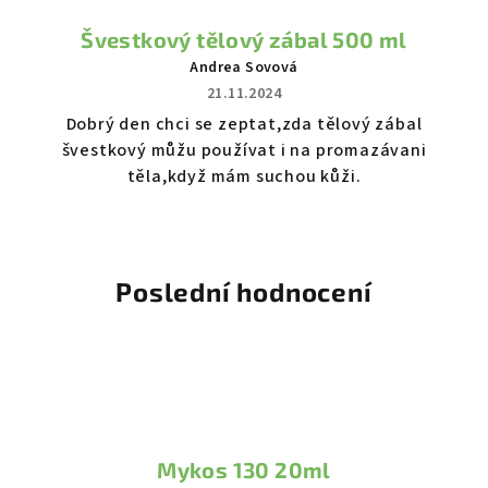
o
Švestkový tělový zábal 500 ml
r
Andrea Sovová
21.11.2024
a
Dobrý den chci se zeptat,zda tělový zábal
t
švestkový můžu používat i na promazávani
těla,když mám suchou kůži.
o
ř
e
Poslední hodnocení
,
s
p
o
Mykos 130 20ml
l