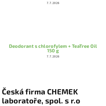
7.7.2026
Hodnocení
produktu
je
4
z
5
hvězdiček.
Deodorant s chlorofylem + TeaTree Oil
150 g
7.7.2026
Hodnocení
produktu
je
4
z
5
hvězdiček.
Česká firma CHEMEK
laboratoře, spol. s r.o