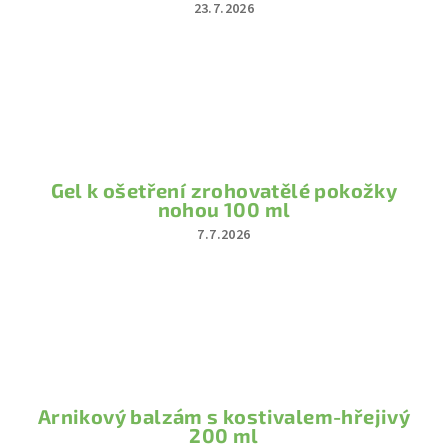
23.7.2026
.
Hodnocení
produktu
s
je
5
z
r
5
hvězdiček.
.
o
Gel k ošetření zrohovatělé pokožky
nohou 100 ml
7.7.2026
Hodnocení
produktu
je
5
z
5
hvězdiček.
Arnikový balzám s kostivalem-hřejivý
200 ml