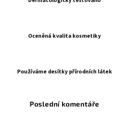
Dermatologicky testováno
r
m
a
C
Oceněná kvalita kosmetiky
H
E
M
Používáme desítky přírodních látek
E
K
l
Poslední komentáře
a
b