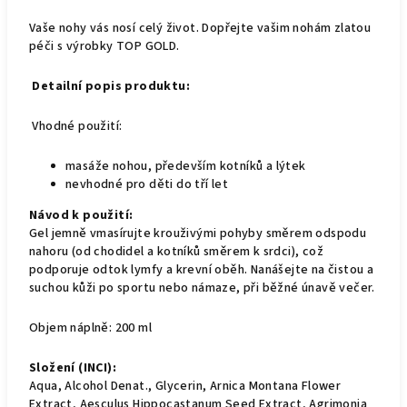
Vaše nohy vás nosí celý život. Dopřejte vašim nohám zlatou
péči s výrobky TOP GOLD.
Detailní popis produktu:
Vhodné použití:
masáže nohou, především kotníků a lýtek
nevhodné pro děti do tří let
Návod k použití:
Gel jemně vmasírujte krouživými pohyby směrem odspodu
nahoru (od chodidel a kotníků směrem k srdci), což
podporuje odtok lymfy a krevní oběh. Nanášejte na čistou a
suchou kůži po sportu nebo námaze, při běžné únavě večer.
Objem náplně: 200 ml
Složení (INCI):
Aqua, Alcohol Denat., Glycerin, Arnica Montana Flower
Extract, Aesculus Hippocastanum Seed Extract, Agrimonia