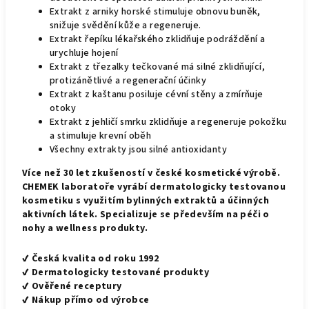
Extrakt z arniky horské stimuluje obnovu buněk,
snižuje svědění kůže a regeneruje.
Extrakt řepíku lékařského zklidňuje podráždění a
urychluje hojení
Extrakt z třezalky tečkované má silné zklidňující,
protizánětlivé a regenerační účinky
Extrakt z kaštanu posiluje cévní stěny a zmírňuje
otoky
Extrakt z jehličí smrku zklidňuje a regeneruje pokožku
a stimuluje krevní oběh
Všechny extrakty jsou silné antioxidanty
Více než 30 let zkušeností v české kosmetické výrobě.
CHEMEK laboratoře vyrábí dermatologicky testovanou
kosmetiku s využitím bylinných extraktů a účinných
aktivních látek. Specializuje se především na péči o
nohy a wellness produkty.
✔
Česká kvalita od roku 1992
✔
Dermatologicky testované produkty
✔
Ověřené receptury
✔
Nákup přímo od výrobce