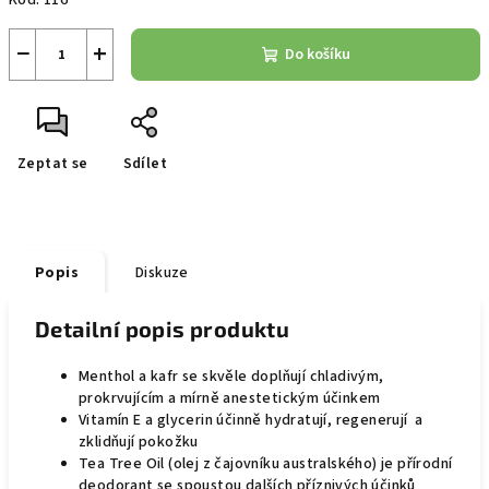
Kód:
116
−
+
Do košíku
Zeptat se
Sdílet
Popis
Diskuze
Detailní popis produktu
Menthol a kafr se skvěle doplňují chladivým,
prokrvujícím a mírně anestetickým účinkem
Vitamín E a glycerin účinně hydratují, regenerují a
zklidňují pokožku
Tea Tree Oil (olej z čajovníku australského) je přírodní
deodorant se spoustou dalších příznivých účinků