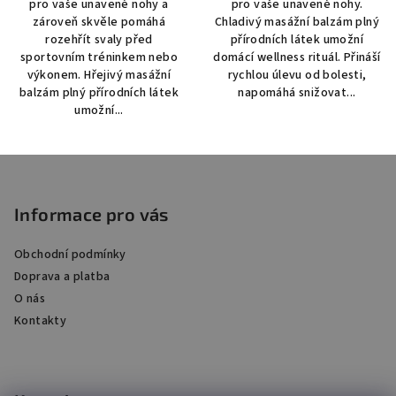
pro vaše unavené nohy a
pro vaše unavené nohy.
5
5
zároveň skvěle pomáhá
Chladivý masážní balzám plný
hvězdiček.
hvězdiček.
rozehřít svaly před
přírodních látek umožní
sportovním tréninkem nebo
domácí wellness rituál. Přináší
výkonem. Hřejivý masážní
rychlou úlevu od bolesti,
balzám plný přírodních látek
napomáhá snižovat...
umožní...
Z
á
p
Informace pro vás
a
Obchodní podmínky
t
Doprava a platba
í
O nás
Kontakty