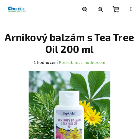
Přejít
na
obsah
Nákupní
Hledat
Přihlášení
Arnikový balzám s Tea Tree
košík
Oil 200 ml
Průměrné
1 hodnocení
Podrobnosti hodnocení
hodnocení
produktu
je
4,0
z
5
hvězdiček.