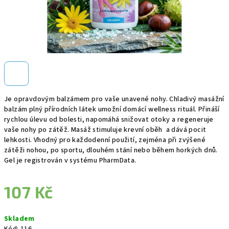
Je opravdovým balzámem pro vaše unavené nohy. Chladivý masážní
balzám plný přírodních látek umožní domácí wellness rituál. Přináší
rychlou úlevu od bolesti, napomáhá snižovat otoky a regeneruje
vaše nohy po zátěž. Masáž stimuluje krevní oběh a dává pocit
lehkosti. Vhodný pro každodenní použití, zejména při zvýšené
zátěži nohou, po sportu, dlouhém stání nebo během horkých dnů.
Gel je registrován v systému PharmData.
107 Kč
Měrná
Skladem
cena: