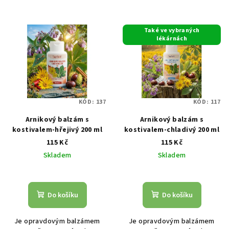
Také ve vybraných
lékárnách
KÓD:
137
KÓD:
117
Arnikový balzám s
Arnikový balzám s
kostivalem-hřejivý 200 ml
kostivalem-chladivý 200 ml
115 Kč
115 Kč
Skladem
Skladem
Průměrné
Průměrné
hodnocení
hodnocení
produktu
produktu
Do košíku
Do košíku
je
je
4,7
4,3
Je opravdovým balzámem
Je opravdovým balzámem
z
z