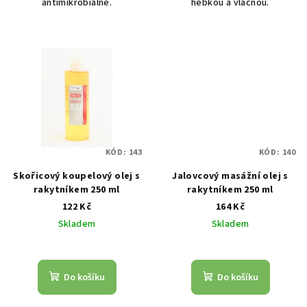
antimikrobiálně.
hebkou a vláčnou.
KÓD:
143
KÓD:
140
Skořicový koupelový olej s
Jalovcový masážní olej s
rakytníkem 250 ml
rakytníkem 250 ml
122 Kč
164 Kč
Skladem
Skladem
Do košíku
Do košíku