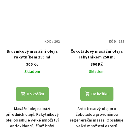
KÓD:
162
KÓD:
155
Brusinkový masážní olej s
Čokoládový masážní olej s
rakytníkem 250 ml
rakytníkem 250 ml
300 Kč
300 Kč
Skladem
Skladem
Do košíku
Do košíku
Masážní olej na bázi
Antistresový olej pro
přírodních olejů. Rakytníkový
čokoládou provoněnou
olej obsahuje velké množství
regenerační masáž. Obsahuje
antioxidantů, čímž brání
velké množství esterů