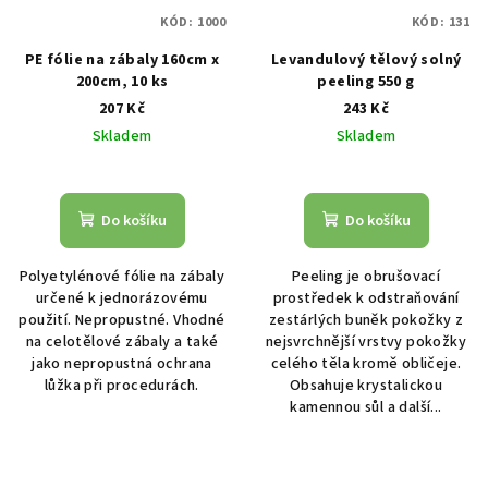
KÓD:
1000
KÓD:
131
PE fólie na zábaly 160cm x
Levandulový tělový solný
200cm, 10 ks
peeling 550 g
207 Kč
243 Kč
Skladem
Skladem
Do košíku
Do košíku
Polyetylénové fólie na zábaly
Peeling je obrušovací
určené k jednorázovému
prostředek k odstraňování
použití. Nepropustné. Vhodné
zestárlých buněk pokožky z
na celotělové zábaly a také
nejsvrchnější vrstvy pokožky
jako nepropustná ochrana
celého těla kromě obličeje.
lůžka při procedurách.
Obsahuje krystalickou
kamennou sůl a další...