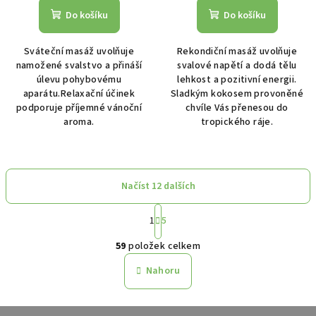
Do košíku
Do košíku
Sváteční masáž uvolňuje
Rekondiční masáž uvolňuje
namožené svalstvo a přináší
svalové napětí a dodá tělu
úlevu pohybovému
lehkost a pozitivní energii.
aparátu.Relaxační účinek
Sladkým kokosem provoněné
podporuje příjemné vánoční
chvíle Vás přenesou do
aroma.
tropického ráje.
Načíst 12 dalších
S
1
5
t
O
r
59
položek celkem
á
v
n
l
Nahoru
k
á
o
d
v
Z