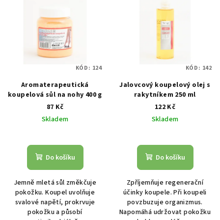
ý
d
p
u
i
k
s
t
p
ů
KÓD:
124
KÓD:
142
r
Aromaterapeutická
Jalovcový koupelový olej s
o
koupelová sůl na nohy 400 g
rakytníkem 250 ml
d
87 Kč
122 Kč
u
Skladem
Skladem
k
Průměrné
t
hodnocení
ů
produktu
Do košíku
Do košíku
je
5,0
Jemně mletá sůl změkčuje
Zpříjemňuje regenerační
z
pokožku. Koupel uvolňuje
účinky koupele. Při koupeli
5
svalové napětí, prokrvuje
povzbuzuje organizmus.
hvězdiček.
pokožku a působí
Napomáhá udržovat pokožku