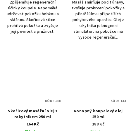
Zpříjemňuje regenerační
Masáž zmírňuje pocit únavy,
účinky koupele. Napomáhá
zvyšuje prokrvení pokožky a
udržovat pokožku hebkou a
přináší úlevu při potížích
vláčnou. Skořicová silice
pohybového aparátu. Olej z
prohřívá pokožku a zvyšuje
rakytníku je biogenní
její pevnost a pružnost.
stimulátor, na pokožce má
vysoce regenerační...
KÓD:
138
KÓD:
144
Skořicový masážní olej s
Konopný koupelový olej
rakytníkem 250 ml
250 ml
164 Kč
188 Kč