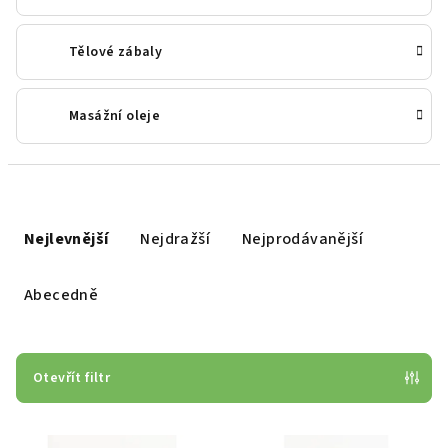
Tělové zábaly
Masážní oleje
Ř
a
Nejlevnější
Nejdražší
Nejprodávanější
z
e
Abecedně
n
í
p
Otevřít filtr
r
V
o