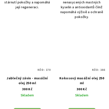
stárnutí pokožky a napomáhá
nenasycených mastných
její regeneraci.
kyselin a antioxidantů čímž
napomáhá výživě a ochraně
pokožky.
KÓD:
170
KÓD:
166
Jablečný závin - masážní
Kokosový masážní olej 250
olej 250 ml
ml
300 Kč
300 Kč
Skladem
Skladem