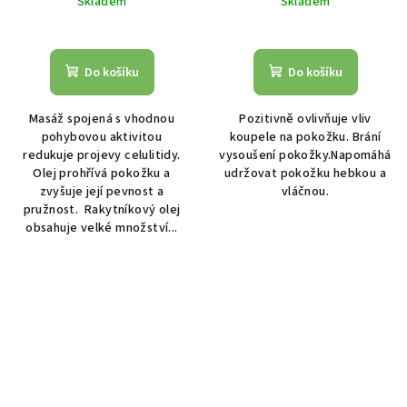
Skladem
Skladem
Do košíku
Do košíku
Masáž spojená s vhodnou
Pozitivně ovlivňuje vliv
pohybovou aktivitou
koupele na pokožku. Brání
redukuje projevy celulitidy.
vysoušení pokožky.Napomáhá
Olej prohřívá pokožku a
udržovat pokožku hebkou a
zvyšuje její pevnost a
vláčnou.
pružnost. Rakytníkový olej
obsahuje velké množství...