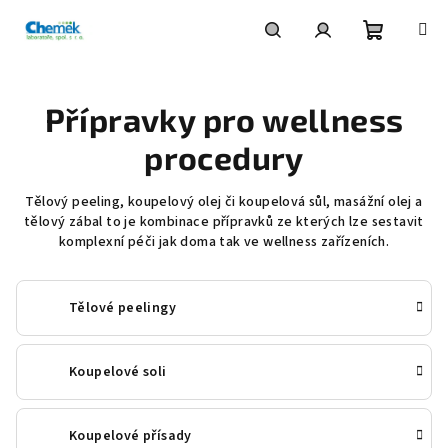
Přejít
na
obsah
Nákupní
Hledat
Přihlášení
Přípravky pro wellness
košík
procedury
Tělový peeling, koupelový olej či koupelová sůl, masážní olej a
tělový zábal to je kombinace přípravků ze kterých lze sestavit
komplexní péči jak doma tak ve wellness zařízeních.
Tělové peelingy
Koupelové soli
Koupelové přísady