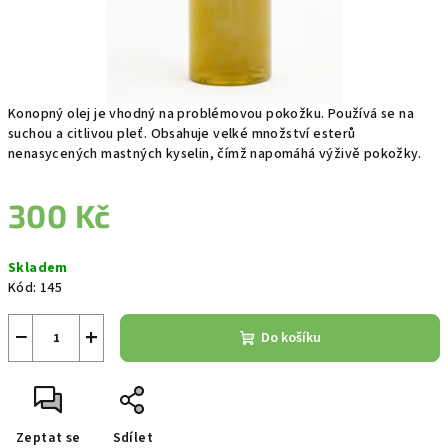
Konopný olej je vhodný na problémovou pokožku. Používá se na
suchou a citlivou pleť. Obsahuje velké množství esterů
nenasycených mastných kyselin, čímž napomáhá výživě pokožky.
300 Kč
Měrná
Skladem
cena:
Kód:
145
−
+
Do košíku
Zeptat se
Sdílet