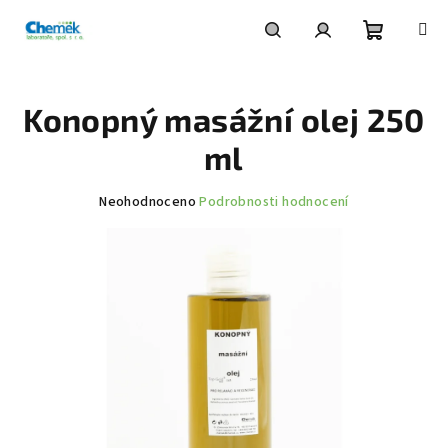
Přejít
na
obsah
Nákupní
Hledat
Přihlášení
Konopný masážní olej 250
košík
ml
Průměrné
Neohodnoceno
Podrobnosti hodnocení
hodnocení
produktu
je
0,0
z
5
hvězdiček.