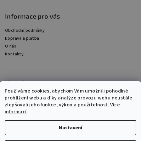
á
p
Informace pro vás
a
Obchodní podmínky
t
Doprava a platba
í
O nás
Kontakty
Kontakt
Používáme cookies, abychom Vám umožnili pohodlné
chemek
@
chemek.cz
prohlížení webu a díky analýze provozu webu neustále
+420 315 765 007
zlepšovali jeho funkce, výkon a použitelnost.
Více
informací
Nastavení
Copyright 2026
Chemek laboratoře spol. s r.o.
. Všechna