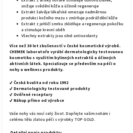
Extrakt z arniky horské stimuluje obnovu buněk,
snižuje svědění kůže a účinně regeneruje
Extrakt šalvěje lékařské omezuje nadměrnou
produkci kožního mazu s zmírňuje podráždění kůže
Extrakt z jehličí smrku zklidňuje a regeneruje pokožku
a stimuluje krevní oběh
Všechny extrakty jsou silné antioxidanty
Více než 30 let zkušeností v české kosmetické výrobě.
CHEMEK laboratoře vyrábí dermatologicky testovanou
kosmetiku s využitím bylinných extraktů a účinných
aktivních látek. Specializuje se především na péči o
nohy a wellness produkty.
✔
Česká kvalita od roku 1992
✔
Dermatologicky testované produkty
✔
Ověřené receptury
✔
Nákup přímo od výrobce
Vaše nohy vás nosí celý život. Dopřejte vašim nohám i
celému tělu zlatou péči s výrobky TOP GOLD.
Detailní popis produktu: