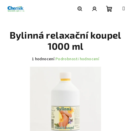
Přejít
na
obsah
Nákupní
Hledat
Přihlášení
Bylinná relaxační koupel
košík
1000 ml
Průměrné
1 hodnocení
Podrobnosti hodnocení
hodnocení
produktu
je
5,0
z
5
hvězdiček.