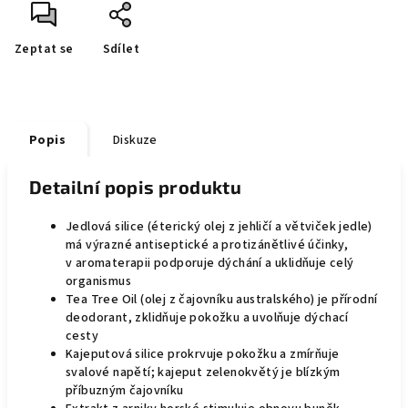
Zeptat se
Sdílet
Popis
Diskuze
Detailní popis produktu
Jedlová silice (éterický olej z jehličí a větviček jedle)
má výrazné antiseptické a protizánětlivé účinky,
v aromaterapii podporuje dýchání a uklidňuje celý
organismus
Tea Tree Oil (olej z čajovníku australského) je přírodní
deodorant, zklidňuje pokožku a uvolňuje dýchací
cesty
Kajeputová silice prokrvuje pokožku a zmírňuje
svalové napětí; kajeput zelenokvětý je blízkým
příbuzným čajovníku