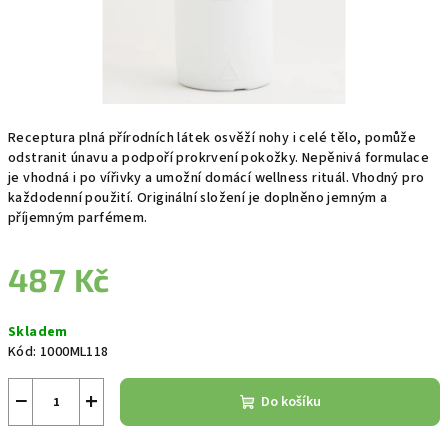
Receptura plná přírodních látek osvěží nohy i celé tělo, pomůže
odstranit únavu a podpoří prokrvení pokožky. Nepěnivá formulace
je vhodná i po vířivky a umožní domácí wellness rituál. Vhodný pro
každodenní použití. Originální složení je doplněno jemným a
příjemným parfémem.
487 Kč
Měrná
Skladem
cena:
Kód:
1000ML118
−
+
Do košíku