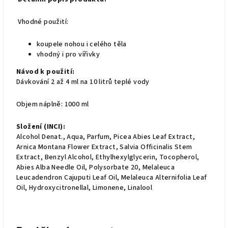
Vhodné použití:
koupele nohou i celého těla
vhodný i pro vířivky
Návod k použití:
Dávkování 2 až 4 ml na 10 litrů teplé vody
Objem náplně: 1000 ml
Složení (INCI):
Alcohol Denat., Aqua, Parfum, Picea Abies Leaf Extract,
Arnica Montana Flower Extract, Salvia Officinalis Stem
Extract, Benzyl Alcohol, Ethylhexylglycerin, Tocopherol,
Abies Alba Needle Oil, Polysorbate 20, Melaleuca
Leucadendron Cajuputi Leaf Oil, Melaleuca Alternifolia Leaf
Oil, Hydroxycitronellal, Limonene, Linalool