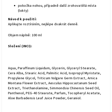
pokožka nohou, případně další zrohovatělá místa
(lokty)
Návod k použití:
Aplikujte roztíráním, nejlépe dvakrát denně.
Objem náplně: 100 ml
Složení (INCI):
Aqua, Paraffinum Liquidum, Glycerin, Glyceryl Stearate,
Cera Alba, Stearic Acid, Palmitic Acid, Isopropyl Myristate,
Propylene Glycol, Triticum Vulgare Germ Extract, Arnica
Montana Flower Extract, Aesculus Hippocastanum Seed
Extract, Triethanolamine, Simmondsia Chinensis Seed Oil,
Panthenol, PEG-40 Stearate, Parfum, Tocopheryl Acetate,
Aloe Barbadensis Leaf Juice Powder, Geraniol.