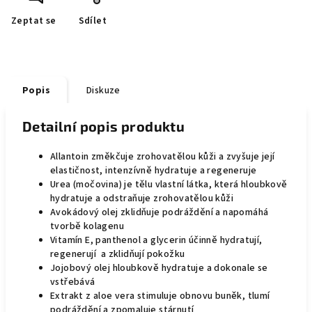
Zeptat se
Sdílet
Popis
Diskuze
Detailní popis produktu
Allantoin změkčuje zrohovatělou kůži a zvyšuje její
elastičnost, intenzívně hydratuje a regeneruje
Urea (močovina) je tělu vlastní látka, která hloubkově
hydratuje a odstraňuje zrohovatělou kůži
Avokádový olej zklidňuje podráždění a napomáhá
tvorbě kolagenu
Vitamín E, panthenol a glycerin účinně hydratují,
regenerují a zklidňují pokožku
Jojobový olej hloubkově hydratuje a dokonale se
vstřebává
Extrakt z aloe vera stimuluje obnovu buněk, tlumí
podráždění a zpomaluje stárnutí