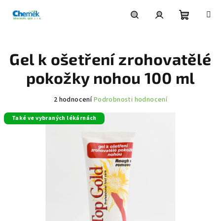
Přejít
na
obsah
Nákupní
Hledat
Přihlášení
Gel k ošetření zrohovatělé
košík
pokožky nohou 100 ml
Průměrné
2 hodnocení
Podrobnosti hodnocení
hodnocení
Také ve vybraných lékárnách
produktu
je
5,0
z
5
hvězdiček.