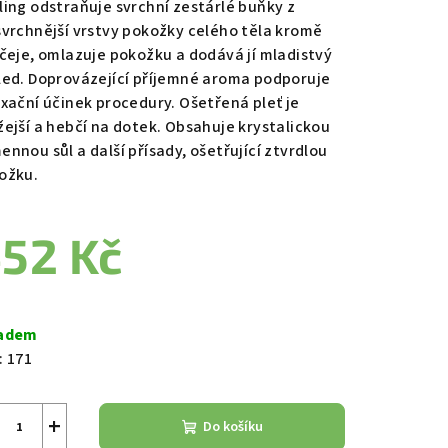
ling odstraňuje svrchní zestárlé buňky z
svrchnější vrstvy pokožky celého těla kromě
ičeje, omlazuje pokožku a dodává jí mladistvý
led. Doprovázející příjemné aroma podporuje
axační účinek procedury. Ošetřená pleť je
zdiček.
žejší a hebčí na dotek. Obsahuje krystalickou
ennou sůl a další přísady, ošetřující ztvrdlou
ožku.
52 Kč
ná
a:
adem
:
171
+
Do košíku