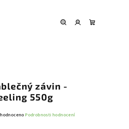
Hledat
Přihlášení
Nákupní
košík
ablečný závin -
eeling 550g
měrné
hodnoceno
Podrobnosti hodnocení
nocení
duktu