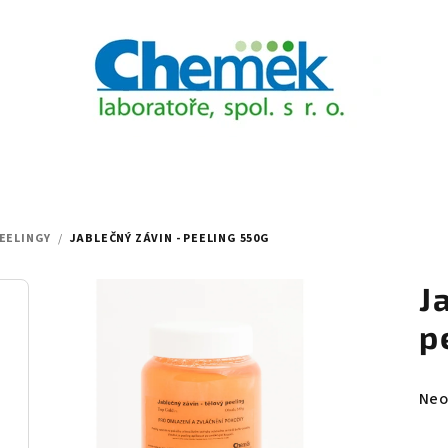
EELINGY
/
JABLEČNÝ ZÁVIN - PEELING 550G
J
p
Prů
Neo
hod
pro