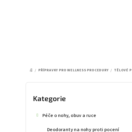
Přejít
na
obsah
/
PŘÍPRAVKY PRO WELLNESS PROCEDURY
/
TĚLOVÉ P
DOMŮ
P
o
Kategorie
Přeskočit
kategorie
s
Péče o nohy, obuv a ruce
t
Deodoranty na nohy proti pocení