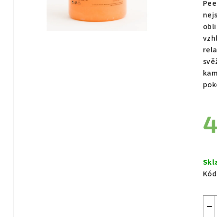
Pee
je
nej
0,0
obl
z
vzh
5
rel
hvě
svě
kam
pok
4
Měr
cen
Skl
Kód
−