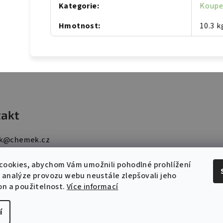
Kategorie
:
Koupe
Hmotnost
:
10.3 k
akt
k
@
chemek.cz
15 765 007
cookies, abychom Vám umožnili pohodlné prohlížení
 analýze provozu webu neustále zlepšovali jeho
on a použitelnost.
Více informací
í