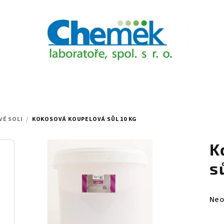
É SOLI
/
KOKOSOVÁ KOUPELOVÁ SŮL 10 KG
K
s
Prů
Neo
hod
pro