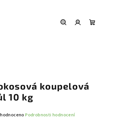
Hledat
Přihlášení
Nákupní
košík
okosová koupelová
ůl 10 kg
měrné
hodnoceno
Podrobnosti hodnocení
nocení
duktu