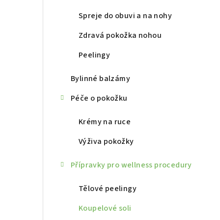
r
a
Spreje do obuvi a na nohy
n
Zdravá pokožka nohou
n
Peelingy
í
Bylinné balzámy
p
Péče o pokožku
a
Krémy na ruce
n
Výživa pokožky
e
l
Přípravky pro wellness procedury
Tělové peelingy
Koupelové soli