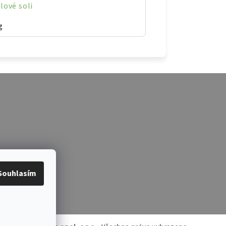
lové soli
g
Souhlasím