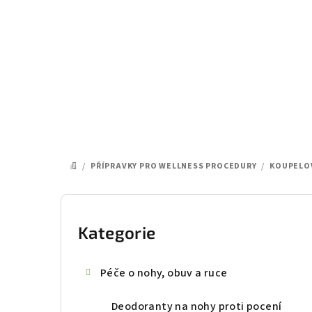
Přejít
na
obsah
/
PŘÍPRAVKY PRO WELLNESS PROCEDURY
/
KOUPELOV
DOMŮ
P
o
Kategorie
Přeskočit
kategorie
s
Péče o nohy, obuv a ruce
t
Deodoranty na nohy proti pocení