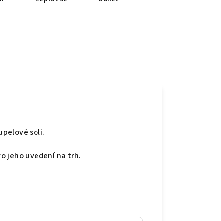
pelové soli.
o jeho uvedení na trh.