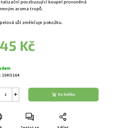
italizační povzbuzující koupel provoněná
jemným aroma tropů.
pelová sůl změkčuje pokožku.
zdiček.
45 Kč
ná
a:
adem
:
10KG164
+
Do košíku
sk
Zeptat se
Sdílet