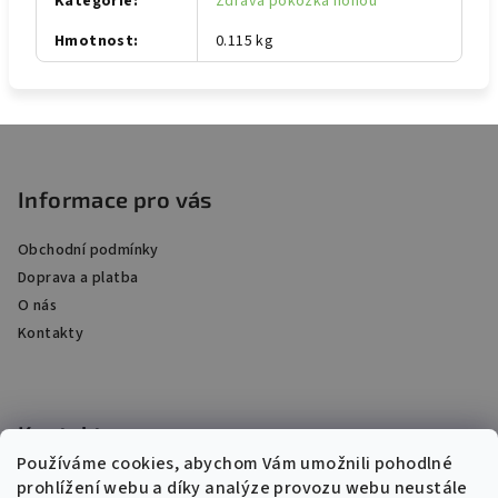
Kategorie
:
Zdravá pokožka nohou
Hmotnost
:
0.115 kg
Z
á
p
Informace pro vás
a
Obchodní podmínky
t
Doprava a platba
í
O nás
Kontakty
Kontakt
Používáme cookies, abychom Vám umožnili pohodlné
chemek
@
chemek.cz
prohlížení webu a díky analýze provozu webu neustále