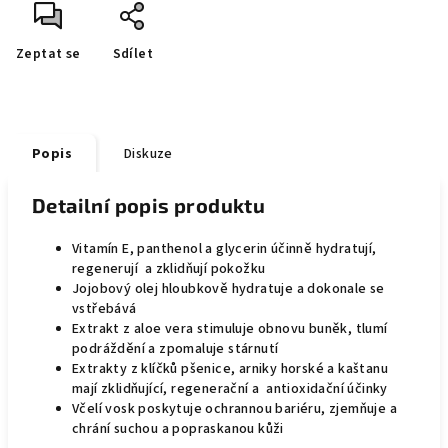
Zeptat se
Sdílet
Popis
Diskuze
Detailní popis produktu
Vitamín E, panthenol a glycerin účinně hydratují,
regenerují a zklidňují pokožku
Jojobový olej hloubkově hydratuje a dokonale se
vstřebává
Extrakt z aloe vera stimuluje obnovu buněk, tlumí
podráždění a zpomaluje stárnutí
Extrakty z klíčků pšenice, arniky horské a kaštanu
mají zklidňující, regenerační a antioxidační účinky
Včelí vosk poskytuje ochrannou bariéru, zjemňuje a
chrání suchou a popraskanou kůži