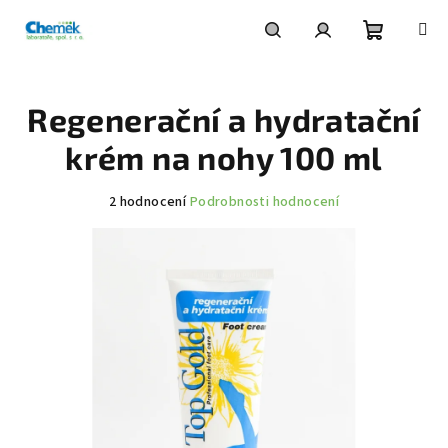
Přejít
na
obsah
Nákupní
Hledat
Přihlášení
Regenerační a hydratační
košík
krém na nohy 100 ml
Průměrné
2 hodnocení
Podrobnosti hodnocení
hodnocení
produktu
je
5,0
z
5
hvězdiček.