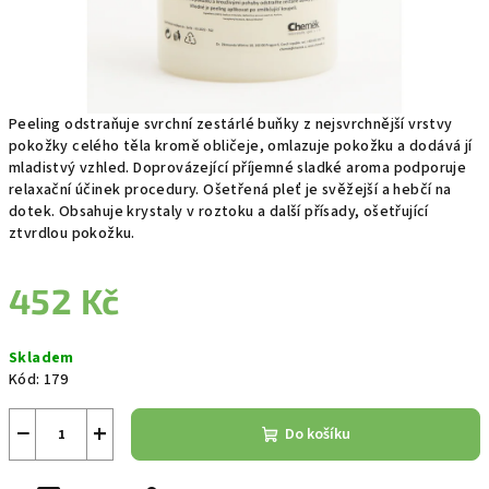
Peeling odstraňuje svrchní zestárlé buňky z nejsvrchnější vrstvy
pokožky celého těla kromě obličeje, omlazuje pokožku a dodává jí
mladistvý vzhled. Doprovázející příjemné sladké aroma podporuje
relaxační účinek procedury. Ošetřená pleť je svěžejší a hebčí na
dotek. Obsahuje krystaly v roztoku a další přísady, ošetřující
ztvrdlou pokožku.
452 Kč
Měrná
Skladem
cena:
Kód:
179
−
+
Do košíku