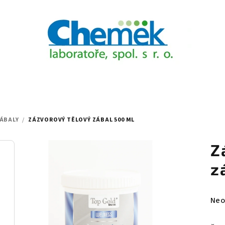
ÁBALY
/
ZÁZVOROVÝ TĚLOVÝ ZÁBAL 500 ML
Z
z
Prů
Neo
hod
pro