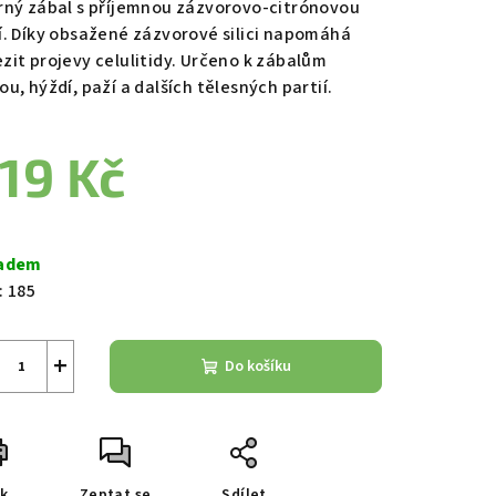
rný zábal s příjemnou zázvorovo-citrónovou
í. Díky obsažené zázvorové silici napomáhá
zit projevy celulitidy. Určeno k zábalům
u, hýždí, paží a dalších tělesných partií.
zdiček.
19 Kč
ná
a:
adem
:
185
+
Do košíku
sk
Zeptat se
Sdílet