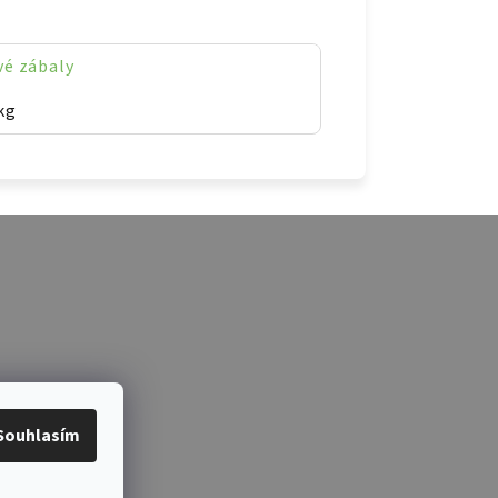
vé zábaly
kg
Souhlasím