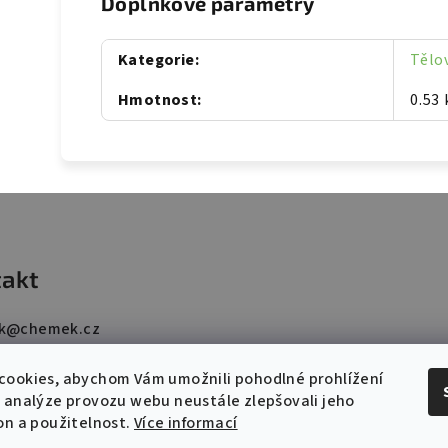
Doplňkové parametry
Kategorie
:
Tělo
Hmotnost
:
0.53 
akt
k
@
chemek.cz
15 765 007
cookies, abychom Vám umožnili pohodlné prohlížení
 analýze provozu webu neustále zlepšovali jeho
on a použitelnost.
Více informací