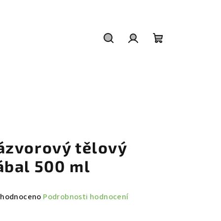
Hledat
Přihlášení
Nákupní
košík
ázvorový tělový
ábal 500 ml
měrné
hodnoceno
Podrobnosti hodnocení
nocení
duktu