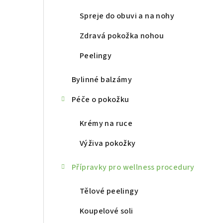
r
a
Spreje do obuvi a na nohy
n
Zdravá pokožka nohou
n
Peelingy
í
Bylinné balzámy
p
Péče o pokožku
a
Krémy na ruce
n
Výživa pokožky
e
l
Přípravky pro wellness procedury
Tělové peelingy
Koupelové soli