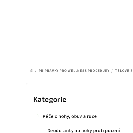
Přejít
na
obsah
/
PŘÍPRAVKY PRO WELLNESS PROCEDURY
/
TĚLOVÉ Z
DOMŮ
P
o
Kategorie
Přeskočit
kategorie
s
Péče o nohy, obuv a ruce
t
Deodoranty na nohy proti pocení