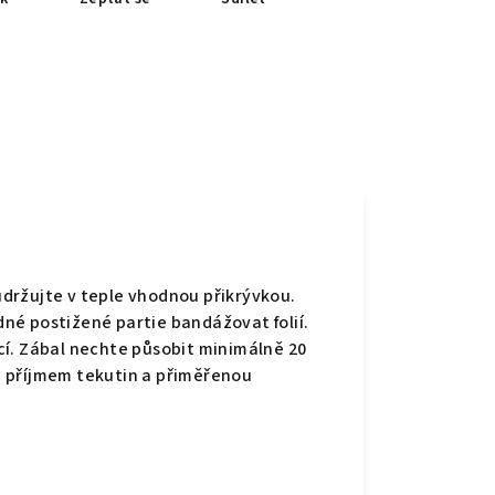
držujte v teple vhodnou přikrývkou.
odné postižené partie bandážovat folií.
í. Zábal nechte působit minimálně 20
 příjmem tekutin a přiměřenou